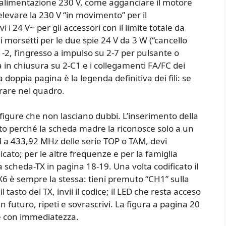
l’alimentazione 230 V, come agganciare il motore
levare la 230 V “in movimento” per il
 24 V~ per gli accessori con il limite totale da
 i morsetti per le due spie 24 V da 3 W (“cancello
1-2, l’ingresso a impulso su 2-7 per pulsante o
ra in chiusura su 2-C1 e i collegamenti FA/FC dei
doppia pagina è la legenda definitiva dei fili: se
rrare nel quadro.
figure che non lasciano dubbi. L’inserimento della
to perché la scheda madre la riconosce solo a un
M a 433,92 MHz delle serie TOP o TAM, devi
cato; per le altre frequenze e per la famiglia
 scheda-TX in pagina 18-19. Una volta codificato il
6 è sempre la stessa: tieni premuto “CH1” sulla
tasto del TX, invii il codice; il LED che resta acceso
 futuro, ripeti e sovrascrivi. La figura a pagina 20
ne con immediatezza.