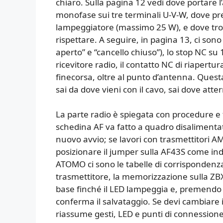
chiaro. Sulla pagina 12 vedi dove portare 
monofase sui tre terminali U-V-W, dove pre
lampeggiatore (massimo 25 W), e dove trovi i
rispettare. A seguire, in pagina 13, ci sono
aperto” e “cancello chiuso”), lo stop NC su 
ricevitore radio, il contatto NC di riapertu
finecorsa, oltre al punto d’antenna. Questa 
sai da dove vieni con il cavo, sai dove atte
La parte radio è spiegata con procedure e 
schedina AF va fatto a quadro disalimenta
nuovo avvio; se lavori con trasmettitori A
posizionare il jumper sulla AF43S come indi
ATOMO ci sono le tabelle di corrispondenza
trasmettitore, la memorizzazione sulla ZBX
base finché il LED lampeggia e, premendo il 
conferma il salvataggio. Se devi cambiare in
riassume gesti, LED e punti di connessio