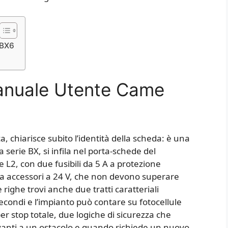
ZBX6
Manuale Utente Came
a, chiarisce subito l’identità della scheda: è una
serie BX, si infila nel porta-schede del
e L2, con due fusibili da 5 A a protezione
inea accessori a 24 V, che non devono superare
ighe trovi anche due tratti caratteriali
secondi e l’impianto può contare su fotocellule
er stop totale, due logiche di sicurezza che
vanti a un ostacolo e quando richiede un nuovo