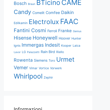
CAME
BTicino
Bosch
Braun
Candy
Daikin
Comfee
Comelit
FAAC
Electrolux
Edilkamin
Fantini Cosmi
Franke
Ferroli
Genius
Honeywell
Hisense
Hoover
Hunter
Immergas
Indesit
Ignis
Kooper
Laica
Rain Bird
LG
Riello
Lavor
Palazzetti
Urmet
Rowenta
Siemens
Toro
Vemer
Vimar
Vortice
Vorwerk
Whirlpool
Zephir
Informazioni