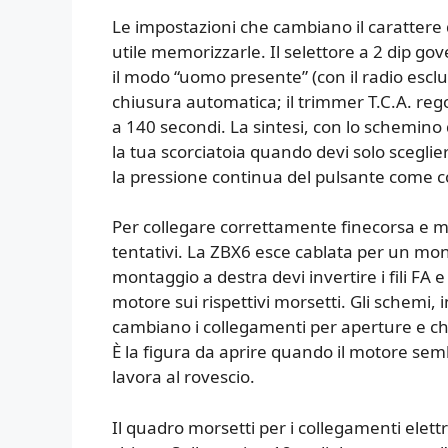
Le impostazioni che cambiano il carattere 
utile memorizzarle. Il selettore a 2 dip gove
il modo “uomo presente” (con il radio escluso
chiusura automatica; il trimmer T.C.A. rego
a 140 secondi. La sintesi, con lo schemino 
la tua scorciatoia quando devi solo sceglier
la pressione continua del pulsante come c
Per collegare correttamente finecorsa e mo
tentativi. La ZBX6 esce cablata per un mont
montaggio a destra devi invertire i fili FA e
motore sui rispettivi morsetti. Gli schemi
cambiano i collegamenti per aperture e chi
È la figura da aprire quando il motore sem
lavora al rovescio.
Il quadro morsetti per i collegamenti elett