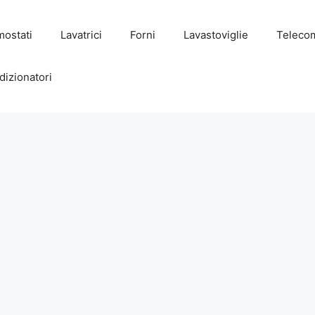
mostati
Lavatrici
Forni
Lavastoviglie
Teleco
dizionatori