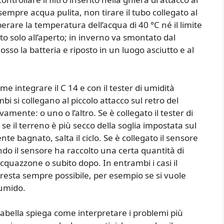
empre acqua pulita, non tirare il tubo collegato al
erare la temperatura dell’acqua di 40 °C né il limite
to solo all’aperto; in inverno va smontato dal
sso la batteria e riposto in un luogo asciutto e al
e integrare il C 14 e con il tester di umidità
i si collegano al piccolo attacco sul retro del
ente: o uno o l’altro. Se è collegato il tester di
se il terreno è più secco della soglia impostata sul
nte bagnato, salta il ciclo. Se è collegato il sensore
ando il sensore ha raccolto una certa quantità di
quazzone o subito dopo. In entrambi i casi il
esta sempre possibile, per esempio se si vuole
 umido.
tabella spiega come interpretare i problemi più