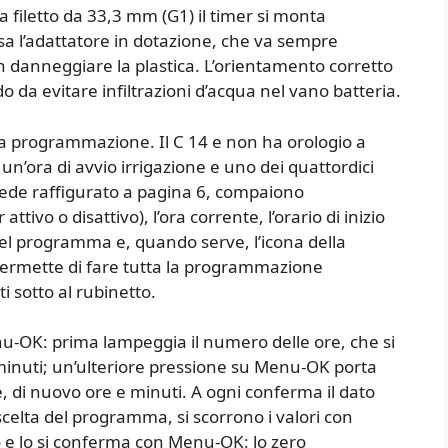
ha filetto da 33,3 mm (G1) il timer si monta
sa l’adattatore in dotazione, che va sempre
n danneggiare la plastica. L’orientamento corretto
odo da evitare infiltrazioni d’acqua nel vano batteria.
la programmazione. Il C 14 e non ha orologio a
n’ora di avvio irrigazione e uno dei quattordici
 vede raffigurato a pagina 6, compaiono
ttivo o disattivo), l’ora corrente, l’orario di inizio
 del programma e, quando serve, l’icona della
 permette di fare tutta la programmazione
 sotto al rubinetto.
enu-OK: prima lampeggia il numero delle ore, che si
 minuti; un’ulteriore pressione su Menu-OK porta
one, di nuovo ore e minuti. A ogni conferma il dato
celta del programma, si scorrono i valori con
o e lo si conferma con Menu-OK: lo zero