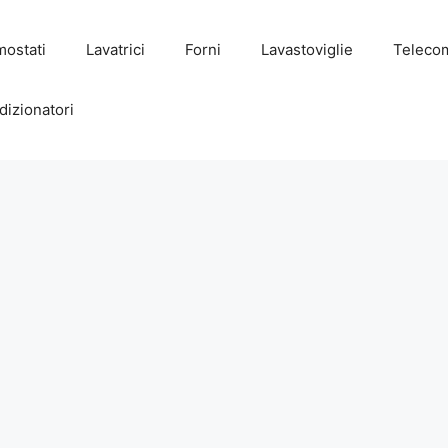
mostati
Lavatrici
Forni
Lavastoviglie
Teleco
dizionatori