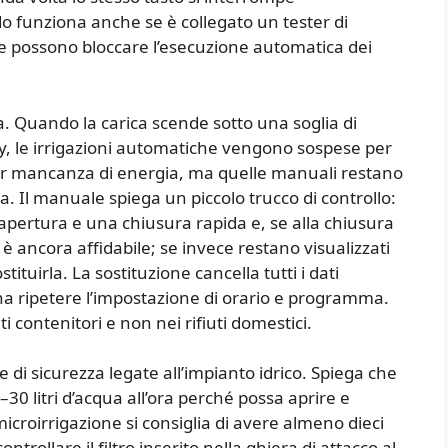
 funziona anche se è collegato un tester di
ce possono bloccare l’esecuzione automatica dei
a. Quando la carica scende sotto una soglia di
lay, le irrigazioni automatiche vengono sospese per
 per mancanza di energia, ma quelle manuali restano
ica. Il manuale spiega un piccolo trucco di controllo:
pertura e una chiusura rapida e, se alla chiusura
a è ancora affidabile; se invece restano visualizzati
stituirla. La sostituzione cancella tutti i dati
a ripetere l’impostazione di orario e programma.
i contenitori e non nei rifiuti domestici.
 di sicurezza legate all’impianto idrico. Spiega che
30 litri d’acqua all’ora perché possa aprire e
croirrigazione si consiglia di avere almeno dieci
ntrollare il filtro inserito nella ghiera di attacco al