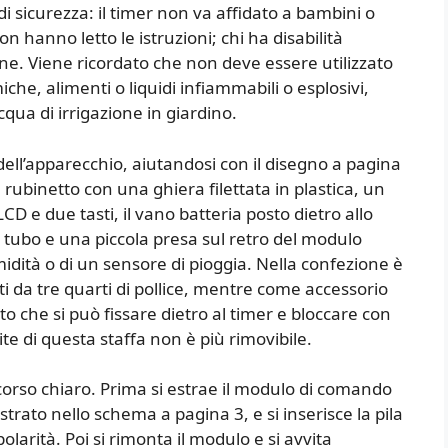
di sicurezza: il timer non va affidato a bambini o
n hanno letto le istruzioni; chi ha disabilità
one. Viene ricordato che non deve essere utilizzato
che, alimenti o liquidi infiammabili o esplosivi,
ua di irrigazione in giardino.
 dell’apparecchio, aiutandosi con il disegno a pagina
al rubinetto con una ghiera filettata in plastica, un
D e due tasti, il vano batteria posto dietro allo
il tubo e una piccola presa sul retro del modulo
idità o di un sensore di pioggia. Nella confezione è
 da tre quarti di pollice, mentre come accessorio
to che si può fissare dietro al timer e bloccare con
te di questa staffa non è più rimovibile.
orso chiaro. Prima si estrae il modulo di comando
rato nello schema a pagina 3, e si inserisce la pila
larità. Poi si rimonta il modulo e si avvita