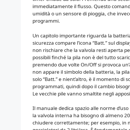
immediatamente il flusso. Questo comando
umidità o un sensore di pioggia, che inve
programmi.
Un capitolo importante riguarda la batteri
sicurezza compare l’icona “Batt.” sul disp
non rischiare che la valvola resti aperta
possibili finché la pila non è del tutto scar
premendo due volte On/Off si provoca un’a
non appare il simbolo della batteria, la pil
solo “Batt.” e nient’altro, è il momento di so
programmati, quindi dopo il cambio bisogn
Le vecchie pile vanno smaltite negli apposit
Il manuale dedica spazio alle norme d’uso e
la valvola interna ha bisogno di almeno 20–
chiudere correttamente; per esempio, in mi
gocciolatori da 2 litri/ora. È fondamentale co