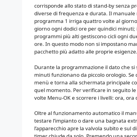
corrisponde allo stato di stand-by senza 
diverse di frequenza e durata. Il manuale r
programma 1 irriga quattro volte al giorno o
giorno ogni dodici ore per quindici minuti; i
programmi più alti gestiscono cicli ogni du
ore. In questo modo non si impostano manua
pacchetto più adatto alle proprie esigenze
Durante la programmazione il dato che si 
minuti funzionano da piccolo orologio. Se ci
menù e torna alla schermata principale con 
quel momento. Per verificare in seguito l
volte Menu-OK e scorrere i livelli: ora, or
Oltre al funzionamento automatico il manu
testare l’impianto o dare una bagnata ext
l’apparecchio apre la valvola subito e sul d
timer chiude da solo. Premendo una second