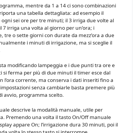
programma, mentre da 1 a 14 ci sono combinazioni
iporta una tabella dettagliata: ad esempio il
gni sei ore per tre minuti; il 3 irriga due volte al
l 7 irriga una volta al giorno per un’ora; i
e, tre o sette giorni con durate da mezz’ora a due
lmente i minuti di irrigazione, ma si sceglie il
.
sta modificando lampeggia e i due punti tra ore e
 si ferma per più di due minuti il timer esce dal
l’ora corrente, ma conserva i dati inseriti fino a
e impostazioni senza cambiarle basta premere più
a di avvio, programma scelto.
ale descrive la modalità manuale, utile per
ra. Premendo una volta il tasto On/Off manuale
isplay appare On; l’irrigazione dura 30 minuti, poi il
a volta lo stesso tasto si interrompe