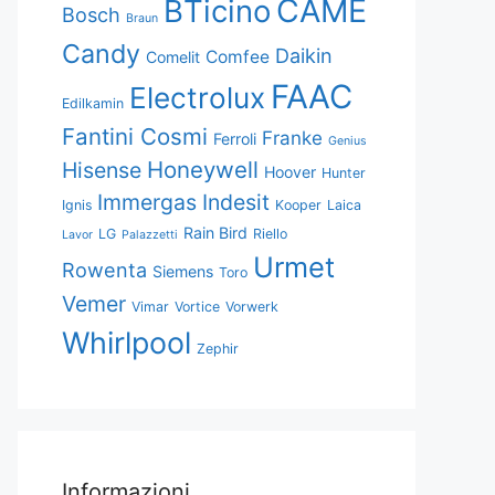
CAME
BTicino
Bosch
Braun
Candy
Daikin
Comfee
Comelit
FAAC
Electrolux
Edilkamin
Fantini Cosmi
Franke
Ferroli
Genius
Honeywell
Hisense
Hoover
Hunter
Immergas
Indesit
Ignis
Kooper
Laica
Rain Bird
LG
Riello
Lavor
Palazzetti
Urmet
Rowenta
Siemens
Toro
Vemer
Vimar
Vortice
Vorwerk
Whirlpool
Zephir
Informazioni