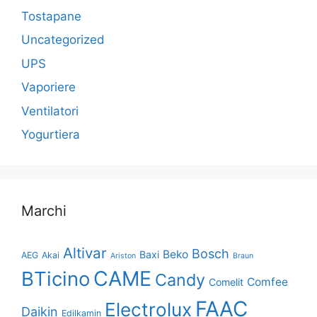
Tostapane
Uncategorized
UPS
Vaporiere
Ventilatori
Yogurtiera
Marchi
Altivar
Bosch
Beko
Baxi
AEG
Akai
Ariston
Braun
CAME
BTicino
Candy
Comfee
Comelit
FAAC
Electrolux
Daikin
Edilkamin