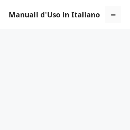
Vai
al
Manuali d'Uso in Italiano
Menu
contenuto