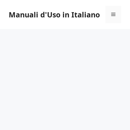
Vai
al
Manuali d'Uso in Italiano
Menu
contenuto