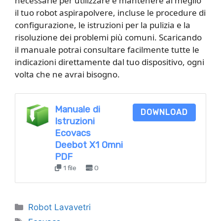
necessarie per utilizzare e mantenere al meglio
il tuo robot aspirapolvere, incluse le procedure di
configurazione, le istruzioni per la pulizia e la
risoluzione dei problemi più comuni. Scaricando
il manuale potrai consultare facilmente tutte le
indicazioni direttamente dal tuo dispositivo, ogni
volta che ne avrai bisogno.
Manuale di
DOWNLOAD
Istruzioni
Ecovacs
Deebot X1 Omni
PDF
1 file
0
Categorie
Robot Lavavetri
Tag