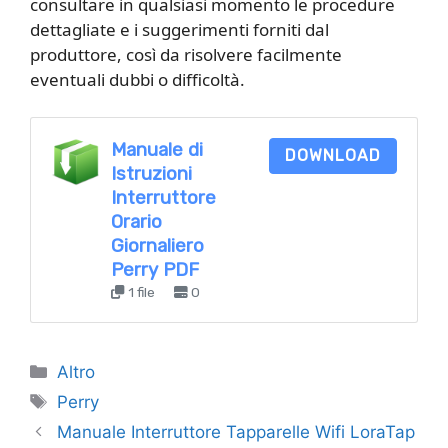
consultare in qualsiasi momento le procedure
dettagliate e i suggerimenti forniti dal
produttore, così da risolvere facilmente
eventuali dubbi o difficoltà.
Manuale di
DOWNLOAD
Istruzioni
Interruttore
Orario
Giornaliero
Perry​ PDF
1 file
0
Categorie
Altro
Tag
Perry
Manuale Interruttore Tapparelle Wifi LoraTap