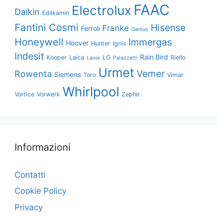
FAAC
Electrolux
Daikin
Edilkamin
Fantini Cosmi
Hisense
Franke
Ferroli
Genius
Honeywell
Immergas
Hoover
Hunter
Ignis
Indesit
Rain Bird
Kooper
Laica
LG
Riello
Lavor
Palazzetti
Urmet
Vemer
Rowenta
Siemens
Toro
Vimar
Whirlpool
Vortice
Vorwerk
Zephir
Informazioni
Contatti
Cookie Policy
Privacy