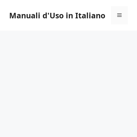
Vai
al
Manuali d'Uso in Italiano
Menu
contenuto