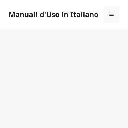
Vai
al
Manuali d'Uso in Italiano
Menu
contenuto