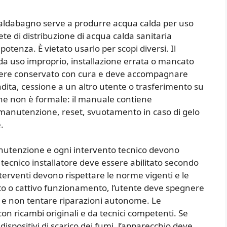
 scaldabagno serve a produrre acqua calda per uso
te di distribuzione di acqua calda sanitaria
potenza. È vietato usarlo per scopi diversi. Il
da uso improprio, installazione errata o mancato
e essere conservato con cura e deve accompagnare
dita, cessione a un altro utente o trasferimento su
e non è formale: il manuale contiene
 manutenzione, reset, svuotamento in caso di gelo
.
manutenzione e ogni intervento tecnico devono
l tecnico installatore deve essere abilitato secondo
interventi devono rispettare le norme vigenti e le
asto o cattivo funzionamento, l’utente deve spegnere
as e non tentare riparazioni autonome. Le
on ricambi originali e da tecnici competenti. Se
 dispositivi di scarico dei fumi, l’apparecchio deve