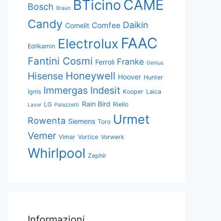
CAME
BTicino
Bosch
Braun
Candy
Daikin
Comfee
Comelit
FAAC
Electrolux
Edilkamin
Fantini Cosmi
Franke
Ferroli
Genius
Honeywell
Hisense
Hoover
Hunter
Immergas
Indesit
Ignis
Kooper
Laica
Rain Bird
LG
Riello
Lavor
Palazzetti
Urmet
Rowenta
Siemens
Toro
Vemer
Vimar
Vortice
Vorwerk
Whirlpool
Zephir
Informazioni