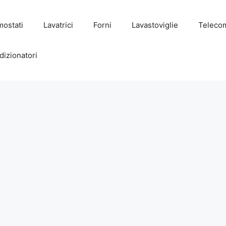
mostati
Lavatrici
Forni
Lavastoviglie
Teleco
dizionatori