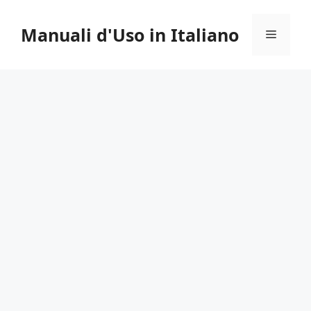
Vai
al
Manuali d'Uso in Italiano
Menu
contenuto