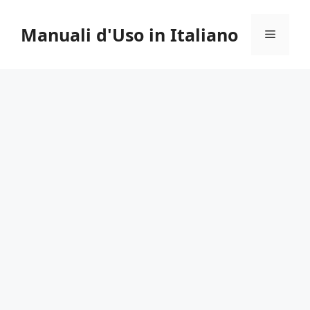
Vai
al
Manuali d'Uso in Italiano
Menu
contenuto