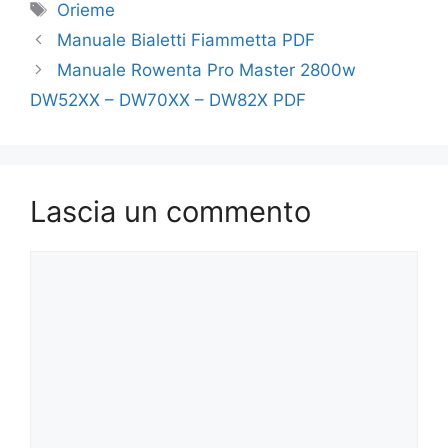
Tag
Orieme
Manuale Bialetti Fiammetta PDF
Manuale Rowenta Pro Master 2800w
DW52XX – DW70XX – DW82X PDF
Lascia un commento
Commento