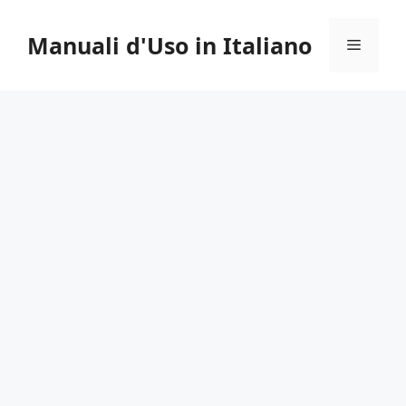
Vai
al
Manuali d'Uso in Italiano
Menu
contenuto