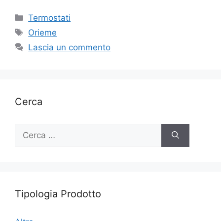
Categorie
Termostati
Tag
Orieme
Lascia un commento
Cerca
Ricerca
per:
Tipologia Prodotto