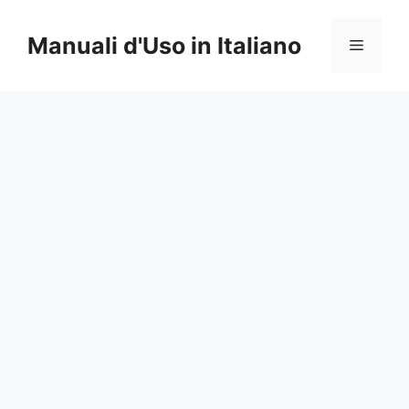
Vai
al
Manuali d'Uso in Italiano
Menu
contenuto