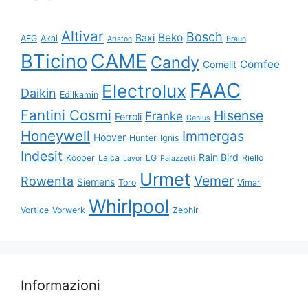
Altivar
Bosch
Beko
Baxi
AEG
Akai
Ariston
Braun
CAME
BTicino
Candy
Comfee
Comelit
FAAC
Electrolux
Daikin
Edilkamin
Fantini Cosmi
Hisense
Franke
Ferroli
Genius
Honeywell
Immergas
Hoover
Hunter
Ignis
Indesit
Rain Bird
Kooper
Laica
LG
Riello
Lavor
Palazzetti
Urmet
Vemer
Rowenta
Siemens
Toro
Vimar
Whirlpool
Vortice
Vorwerk
Zephir
Informazioni