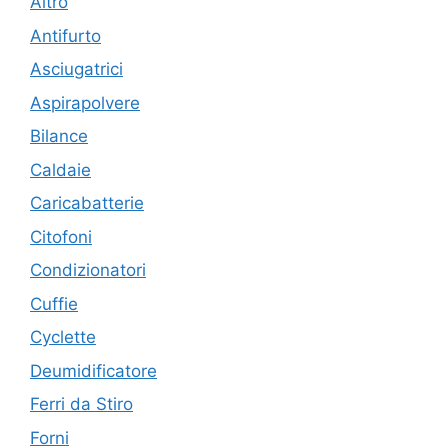
Altro
Antifurto
Asciugatrici
Aspirapolvere
Bilance
Caldaie
Caricabatterie
Citofoni
Condizionatori
Cuffie
Cyclette
Deumidificatore
Ferri da Stiro
Forni