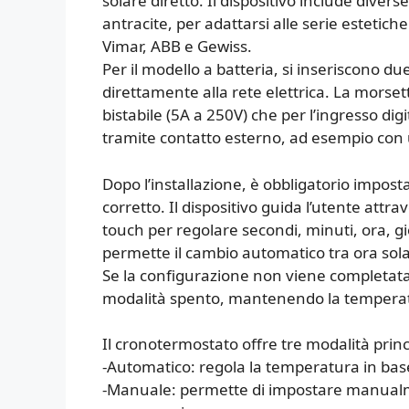
solare diretto. Il dispositivo include diverse
antracite, per adattarsi alle serie estetich
Vimar, ABB e Gewiss.
Per il modello a batteria, si inseriscono du
direttamente alla rete elettrica. La morsett
bistabile (5A a 250V) che per l’ingresso dig
tramite contatto esterno, ad esempio con
Dopo l’installazione, è obbligatorio impos
corretto. Il dispositivo guida l’utente attra
touch per regolare secondi, minuti, ora, 
permette il cambio automatico tra ora solar
Se la configurazione non viene completata
modalità spento, mantenendo la temperatu
Il cronotermostato offre tre modalità princ
-Automatico: regola la temperatura in ba
-Manuale: permette di impostare manualm