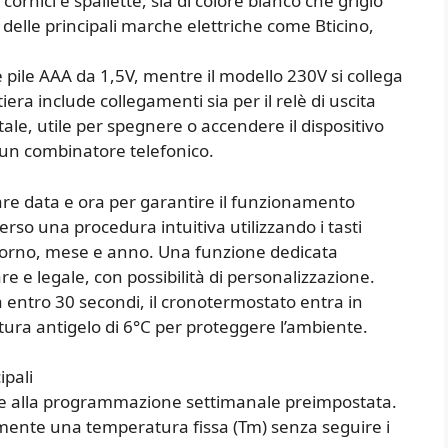
 cornici e spallette, sia di colore bianco che grigio
e delle principali marche elettriche come Bticino,
e pile AAA da 1,5V, mentre il modello 230V si collega
iera include collegamenti sia per il relè di uscita
itale, utile per spegnere o accendere il dispositivo
 un combinatore telefonico.
tare data e ora per garantire il funzionamento
verso una procedura intuitiva utilizzando i tasti
giorno, mese e anno. Una funzione dedicata
e e legale, con possibilità di personalizzazione.
 entro 30 secondi, il cronotermostato entra in
ra antigelo di 6°C per proteggere l’ambiente.
ipali
se alla programmazione settimanale preimpostata.
ente una temperatura fissa (Tm) senza seguire i