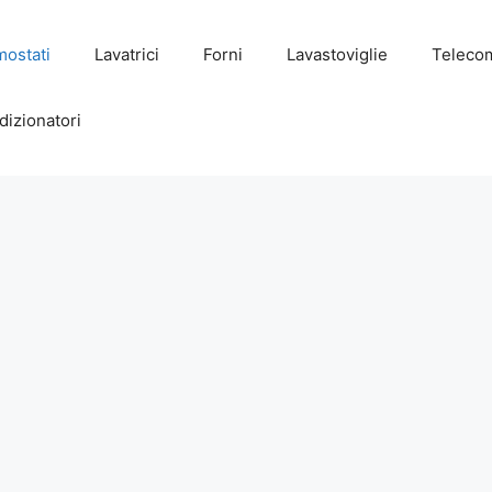
mostati
Lavatrici
Forni
Lavastoviglie
Teleco
dizionatori