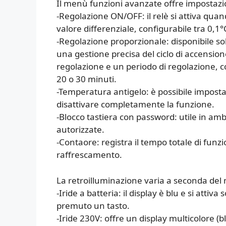
Il menù funzioni avanzate offre impostazio
-Regolazione ON/OFF: il relè si attiva qua
valore differenziale, configurabile tra 0,1°
-Regolazione proporzionale: disponibile so
una gestione precisa del ciclo di accensi
regolazione e un periodo di regolazione, co
20 o 30 minuti.
-Temperatura antigelo: è possibile impost
disattivare completamente la funzione.
-Blocco tastiera con password: utile in amb
autorizzate.
-Contaore: registra il tempo totale di fun
raffrescamento.
La retroilluminazione varia a seconda del 
-Iride a batteria: il display è blu e si at
premuto un tasto.
-Iride 230V: offre un display multicolore (b