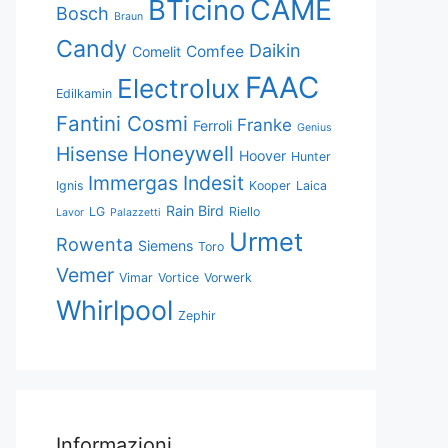
CAME
BTicino
Bosch
Braun
Candy
Daikin
Comfee
Comelit
FAAC
Electrolux
Edilkamin
Fantini Cosmi
Franke
Ferroli
Genius
Honeywell
Hisense
Hoover
Hunter
Immergas
Indesit
Ignis
Kooper
Laica
Rain Bird
LG
Riello
Lavor
Palazzetti
Urmet
Rowenta
Siemens
Toro
Vemer
Vimar
Vortice
Vorwerk
Whirlpool
Zephir
Informazioni