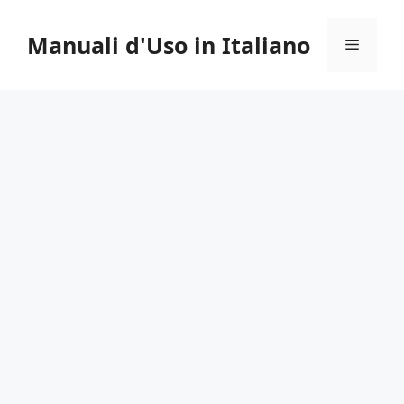
Vai
al
Manuali d'Uso in Italiano
Menu
contenuto