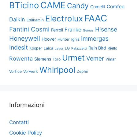
CAME
BTicino
Candy
Comfee
Comelit
FAAC
Electrolux
Daikin
Edilkamin
Fantini Cosmi
Hisense
Franke
Ferroli
Genius
Honeywell
Immergas
Hoover
Hunter
Ignis
Indesit
Rain Bird
Kooper
Laica
LG
Riello
Lavor
Palazzetti
Urmet
Vemer
Rowenta
Siemens
Toro
Vimar
Whirlpool
Vortice
Vorwerk
Zephir
Informazioni
Contatti
Cookie Policy