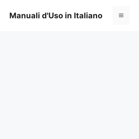
Vai
al
Manuali d'Uso in Italiano
Menu
contenuto