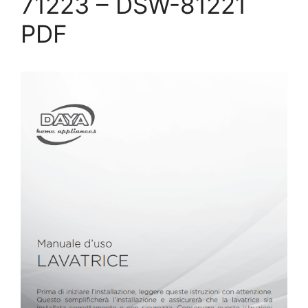
71223 – DSW-81221
PDF