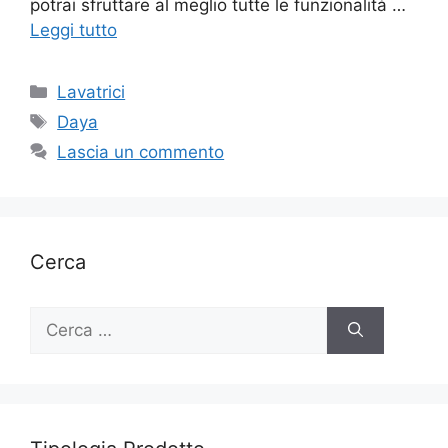
potrai sfruttare al meglio tutte le funzionalità …
Leggi tutto
Categorie
Lavatrici
Tag
Daya
Lascia un commento
Cerca
Ricerca
per: