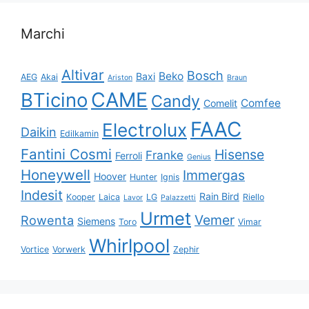
Marchi
Altivar
Bosch
Beko
Baxi
AEG
Akai
Ariston
Braun
CAME
BTicino
Candy
Comfee
Comelit
FAAC
Electrolux
Daikin
Edilkamin
Fantini Cosmi
Hisense
Franke
Ferroli
Genius
Honeywell
Immergas
Hoover
Hunter
Ignis
Indesit
Rain Bird
Kooper
Laica
LG
Riello
Lavor
Palazzetti
Urmet
Vemer
Rowenta
Siemens
Toro
Vimar
Whirlpool
Vortice
Vorwerk
Zephir