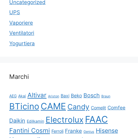
Uncategorized
UPS
Vaporiere
Ventilatori
Yogurtiera
Marchi
Altivar
Bosch
Beko
Baxi
AEG
Akai
Ariston
Braun
CAME
BTicino
Candy
Comfee
Comelit
FAAC
Electrolux
Daikin
Edilkamin
Fantini Cosmi
Hisense
Franke
Ferroli
Genius