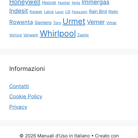
Honeywell
Immergas
Hoover
Hunter
Ignis
Indesit
Rain Bird
Kooper
Laica
LG
Riello
Lavor
Palazzetti
Urmet
Vemer
Rowenta
Siemens
Toro
Vimar
Whirlpool
Vortice
Vorwerk
Zephir
Informazioni
Contatti
Cookie Policy
Privacy
© 2026 Manuali d'Uso in Italiano
• Creato con