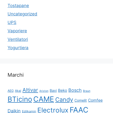
Tostapane
Uncategorized
UPS
Vaporiere
Ventilatori
Yogurtiera
Marchi
Altivar
Bosch
Beko
Baxi
AEG
Akai
Ariston
Braun
CAME
BTicino
Candy
Comfee
Comelit
FAAC
Electrolux
Daikin
Edilkamin