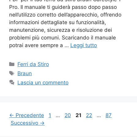
Pro. Il manuale ti guiderà passo dopo passo
nell’utilizzo corretto dell’apparecchio, offrendo
informazioni dettagliate su funzionalità,
manutenzione, sicurezza e risoluzione dei
problemi più comuni. Scaricando il manuale
potrai avere sempre a …
Leggi tutto
Categorie
Ferri da Stiro
Tag
Braun
Lascia un commento
Pagina
Pagina
Pagina
Pagina
Pagina
←
Precedente
1
…
20
21
22
…
87
Successivo
→