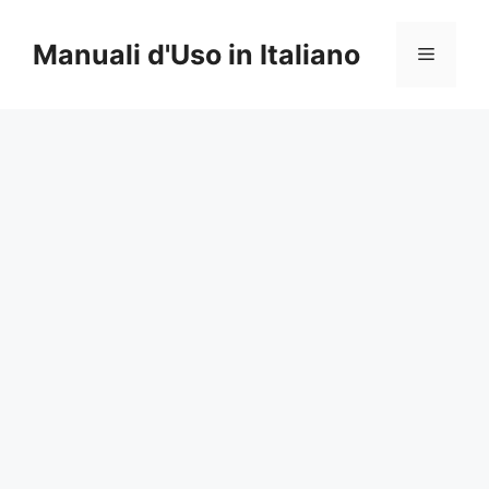
Vai
al
Manuali d'Uso in Italiano
Menu
contenuto