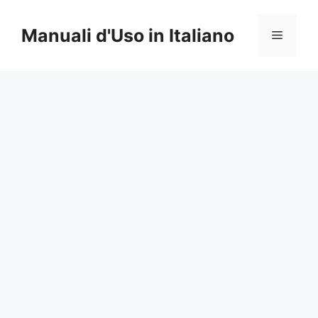
Vai
al
Manuali d'Uso in Italiano
Menu
contenuto