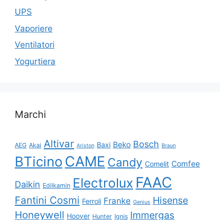
UPS
Vaporiere
Ventilatori
Yogurtiera
Marchi
Altivar
Bosch
Beko
Baxi
AEG
Akai
Ariston
Braun
CAME
BTicino
Candy
Comfee
Comelit
FAAC
Electrolux
Daikin
Edilkamin
Fantini Cosmi
Hisense
Franke
Ferroli
Genius
Honeywell
Immergas
Hoover
Hunter
Ignis