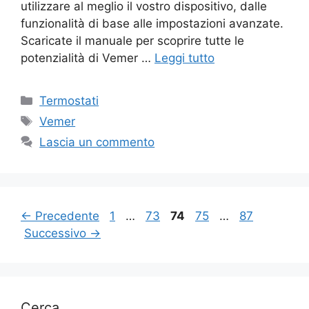
utilizzare al meglio il vostro dispositivo, dalle
funzionalità di base alle impostazioni avanzate.
Scaricate il manuale per scoprire tutte le
potenzialità di Vemer …
Leggi tutto
Categorie
Termostati
Tag
Vemer
Lascia un commento
Pagina
Pagina
Pagina
Pagina
Pagina
←
Precedente
1
…
73
74
75
…
87
Successivo
→
Cerca