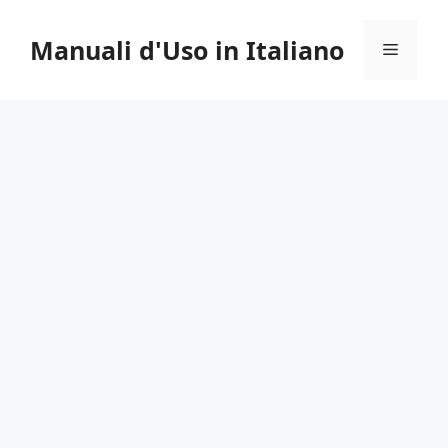
Vai
al
Manuali d'Uso in Italiano
Menu
contenuto