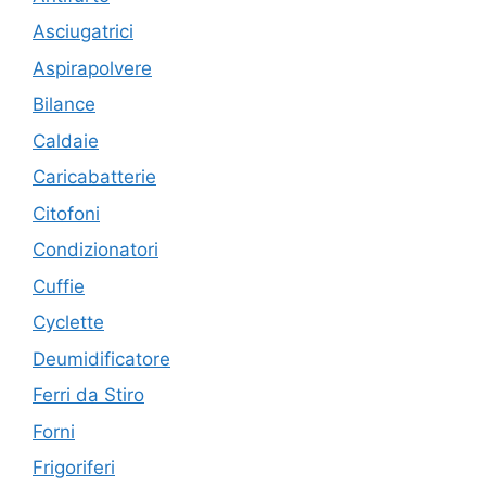
Asciugatrici
Aspirapolvere
Bilance
Caldaie
Caricabatterie
Citofoni
Condizionatori
Cuffie
Cyclette
Deumidificatore
Ferri da Stiro
Forni
Frigoriferi