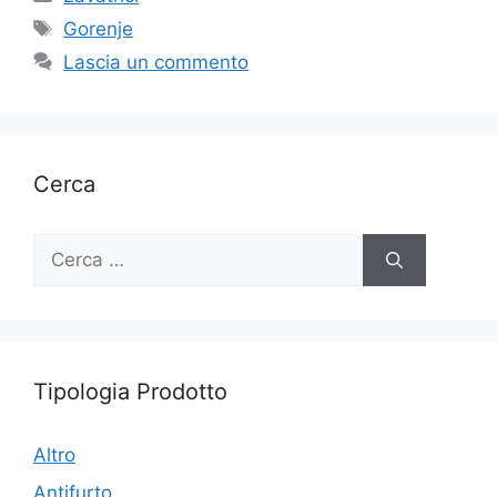
Tag
Gorenje
Lascia un commento
Cerca
Ricerca
per:
Tipologia Prodotto
Altro
Antifurto