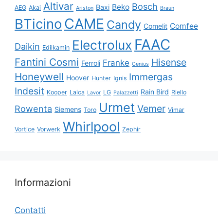
Altivar
Bosch
Beko
Baxi
AEG
Akai
Ariston
Braun
CAME
BTicino
Candy
Comfee
Comelit
FAAC
Electrolux
Daikin
Edilkamin
Fantini Cosmi
Hisense
Franke
Ferroli
Genius
Honeywell
Immergas
Hoover
Hunter
Ignis
Indesit
Rain Bird
Kooper
Laica
LG
Riello
Lavor
Palazzetti
Urmet
Vemer
Rowenta
Siemens
Toro
Vimar
Whirlpool
Vortice
Vorwerk
Zephir
Informazioni
Contatti