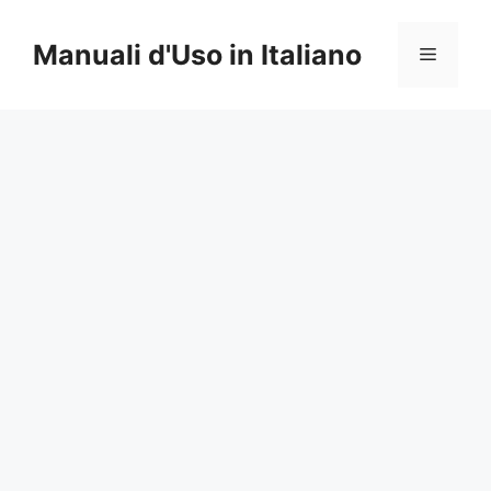
Vai
al
Manuali d'Uso in Italiano
Menu
contenuto