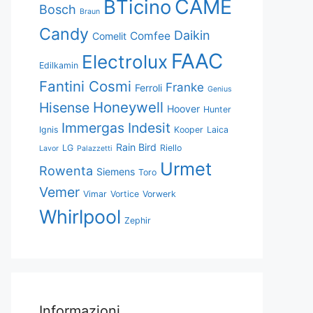
CAME
BTicino
Bosch
Braun
Candy
Daikin
Comfee
Comelit
FAAC
Electrolux
Edilkamin
Fantini Cosmi
Franke
Ferroli
Genius
Honeywell
Hisense
Hoover
Hunter
Immergas
Indesit
Ignis
Kooper
Laica
Rain Bird
LG
Riello
Lavor
Palazzetti
Urmet
Rowenta
Siemens
Toro
Vemer
Vimar
Vortice
Vorwerk
Whirlpool
Zephir
Informazioni