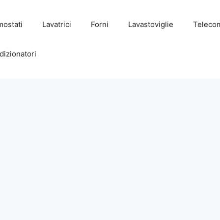
mostati
Lavatrici
Forni
Lavastoviglie
Teleco
dizionatori