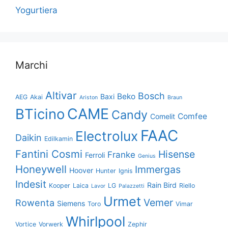
Yogurtiera
Marchi
Altivar
Bosch
Beko
Baxi
AEG
Akai
Ariston
Braun
CAME
BTicino
Candy
Comfee
Comelit
FAAC
Electrolux
Daikin
Edilkamin
Fantini Cosmi
Hisense
Franke
Ferroli
Genius
Honeywell
Immergas
Hoover
Hunter
Ignis
Indesit
Rain Bird
Kooper
Laica
LG
Riello
Lavor
Palazzetti
Urmet
Vemer
Rowenta
Siemens
Toro
Vimar
Whirlpool
Vortice
Vorwerk
Zephir