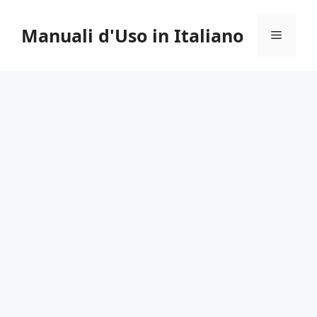
Vai
al
Manuali d'Uso in Italiano
Menu
contenuto