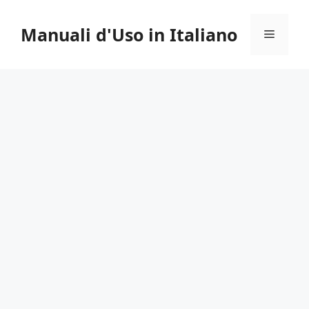
Vai
al
Manuali d'Uso in Italiano
Menu
contenuto