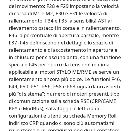
del movimento: F28 e F29 impostano la velocità
di corsa di M1 e M2, F30 e F31 le velocità di
rallentamento, F34 e F35 la sensibilità AST al
rilevamento ostacoli in corsa e in rallentamento,
F36 la percentuale di apertura parziale, mentre
F37–F45 definiscono nel dettaglio lo spazio di
rallentamento e di accostamento in apertura e
in chiusura per ciascuna anta, con una funzione
speciale F45 per ridurre la tensione minima
applicabile ai motori STYLO ME/RME se serve un
rallentamento ancora più dolce. Le funzioni F46,
F49, F50, F51, F56, F58 e F63 riguardano aspetti
più “di sistema”: numero di motori presenti, tipo
di comunicazione sulla scheda RSE (CRP/CAME
KEY o ModBus), salvataggio e lettura di
configurazioni e utenti su scheda Memory Roll,
indirizzo CRP quando ci sono più automatismi
sullo stesso bus, configurazione di un contatore