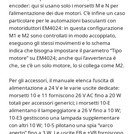
encoder: qui si usano solo i morsetti M e N per
l’alimentazione dei due motori. C’è infine un caso
particolare per le automazioni basculanti con
motoriduttori EM4024: in questa configurazione
M1 e M2 sono controllati in modo accoppiato,
eseguono gli stessi movimenti e lo schema
indica che bisogna impostare il parametro “Tipo
motore” su EM4024; anche qui l’avvertenza è
che, se c’è un solo motore, lo si collega come M2.
Per gli accessori, il manuale elenca l’uscita di
alimentazione a 24 V e le varie uscite dedicate:
morsetti 10 e 11 forniscono 26 V AC fino a 20 W
totali per accessori generici; i morsetti 10-E
alimentano il lampeggiatore a 26 V fino a 10 W;
10-E3 gestiscono una lampada supplementare
con altri 10 W; 10-5 pilotano una spia “varco
aperto” fino a 3 W. Le uscite EB e +VB forniscono